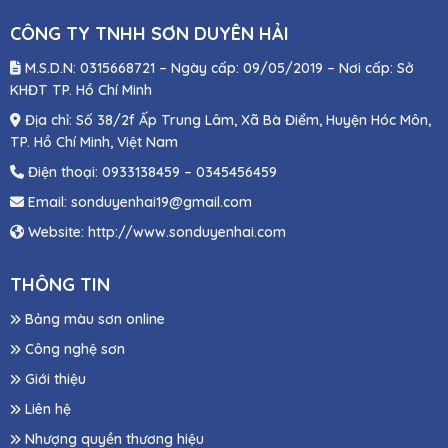
CÔNG TY TNHH SƠN DUYÊN HẢI
M.S.D.N: 0315668721 – Ngày cấp: 09/05/2019 – Nơi cấp: Sở
KHĐT TP. Hồ Chí Minh
Địa chỉ:
Số 38/2f Ấp Trung Lâm, Xã Bà Điểm, Huyện Hóc Môn,
TP. Hồ Chí Minh, Việt Nam
Điện thoại: 0933138459 – 0345456459
Email: sonduyenhai19@gmail.com
Website: http://www.sonduyenhai.com
THÔNG TIN
Bảng màu sơn online
Công nghệ sơn
Giới thiệu
Liên hệ
Nhượng quyền thương hiệu