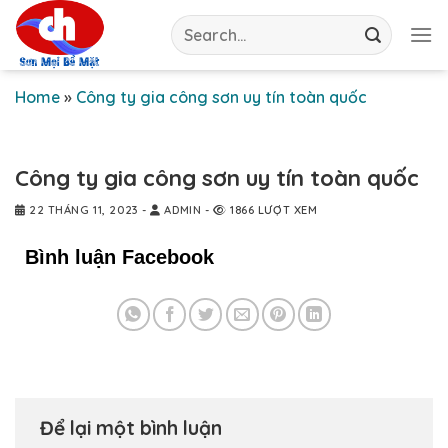
Skip
Search
to
for:
content
Home
»
Công ty gia công sơn uy tín toàn quốc
Công ty gia công sơn uy tín toàn quốc
22 THÁNG 11, 2023
-
ADMIN
-
1866 LƯỢT XEM
Bình luận Facebook
Để lại một bình luận